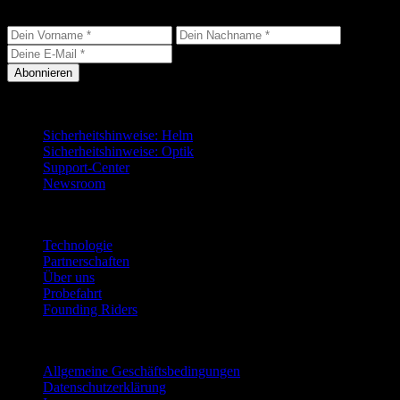
Produktneuigkeiten direkt in dein Postfach.
Abonnieren
Support
Sicherheitshinweise: Helm
Sicherheitshinweise: Optik
Support-Center
Newsroom
Unternehmen
Technologie
Partnerschaften
Über uns
Probefahrt
Founding Riders
Rechtliches
Allgemeine Geschäftsbedingungen
Datenschutzerklärung