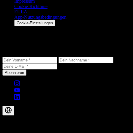
Impressum
Cookie-Richtlinie
EULA
App-Nutzungsbedingungen
Cookie-Einstellungen
Bleib auf dem Laufenden
Erhalte die neuesten Updates, exklusive Angebote und
Produktneuigkeiten direkt in dein Postfach.
Abonnieren
© 2026 Aegis Rider AG. Alle Rechte vorbehalten.
DE-CH