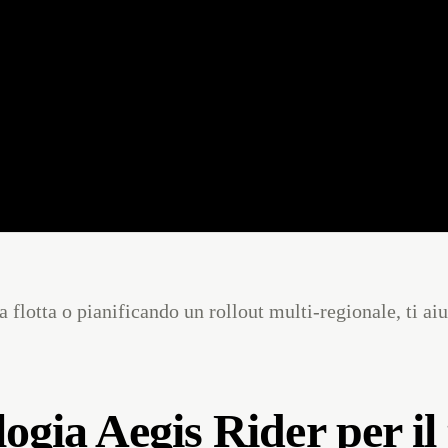
 collabora con 36 partner — tra cui ETH Zürich, Fraunhofer, DFKI, i
i trasmettono al casco via GSM — il pilota vede il pericolo visualizzato 
flotta. Per città e operatori di mobilità che costruiscono sicurezza conness
a flotta o pianificando un rollout multi-regionale, ti a
ogia Aegis Rider per il 