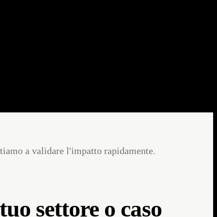
mec e INRIA — sull'AI distribuita on edge. Nell'area MASA di
direttamente in AR. Questo dimostra come la nostra piattaforma si
a, il casco è un endpoint per piloti pronto all'uso.
iutiamo a validare l'impatto rapidamente.
tuo settore o caso