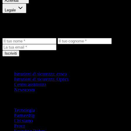
Azienda
Legale
Resta aggiornato
Ricevi gli ultimi aggiornamenti, offerte esclusive e novità sui prodotti 
Iscriviti
Assistenza
Istruzioni di sicurezza: casco
Istruzioni di sicurezza: Optics
Centro assistenza
Newsroom
Azienda
Tecnologia
Partnership
Chi siamo
Prova