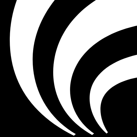
01
PARTNERSHIP 01
Integrazione veicolo: con
Un accessorio ufficiale Norton che collega il casco d
Anchoring.
GNSS + INS ad alta precisione per un posizionamento 6-DOF più ac