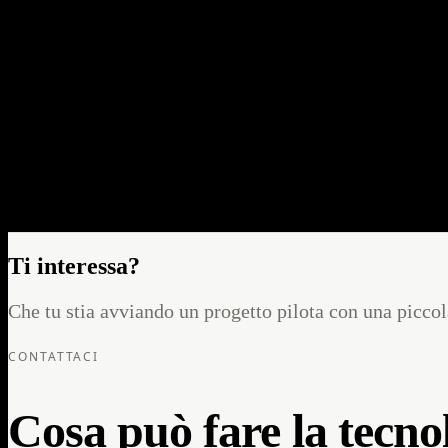
Nell'ambito del consorzio EU Horizon Europe dAIEDGE, Aegis Rider
Modena, telecamere intelligenti rilevano i pericoli in tempo reale e l
integri con fonti dati esterne — infrastrutture urbane, V2X, sistemi di 
Integrazione sistema presso MASA — Modena
Sito di sviluppo MASA
Integrazione sistema presso MASA — Modena
Sito di sviluppo MASA
Ti interessa?
Che tu stia avviando un progetto pilota con una piccol
CONTATTACI
Cosa può fare la tecnol