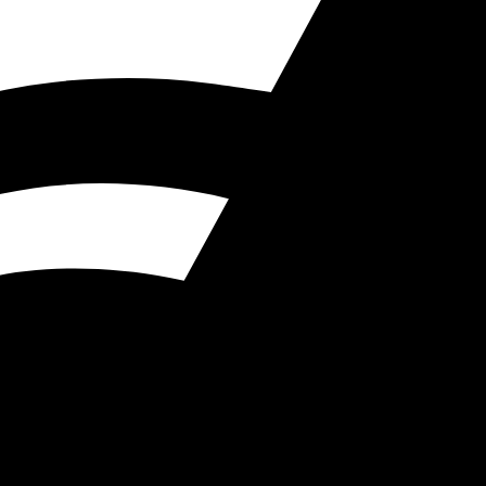
nettività più profonda con
irettamente alla moto — telemetria del veicolo sull'HUD
curato.