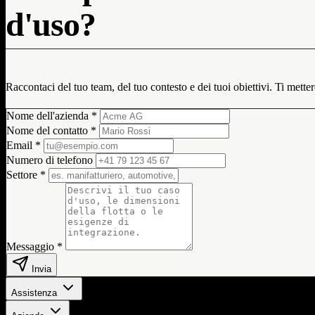
d'uso?
Raccontaci del tuo team, del tuo contesto e dei tuoi obiettivi. Ti mett
Nome dell'azienda
*
Nome del contatto
*
Email
*
Numero di telefono
Settore
*
Messaggio
*
Invia
Assistenza