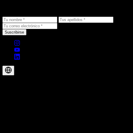
Recibe las últimas novedades, ofertas exclusivas y noticias de
productos directamente en tu bandeja de entrada.
Suscribirse
© 2026 Aegis Rider AG. Todos los derechos reservados.
ES