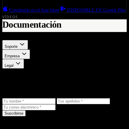
Consíguelo en el
App Store
DISPONIBLE EN
Google Play
VÍDEOS
Documentación
Soporte
Empresa
Legal
Mantente al día
Recibe las últimas novedades, ofertas exclusivas y noticias de
productos directamente en tu bandeja de entrada.
Suscribirse
Soporte