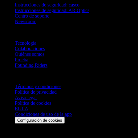
Instrucciones de seguridad: casco
Instrucciones de seguridad: AR Optics
Centro de soporte
Newsroom
Empresa
Tecnología
Colaboraciones
Quiénes somos
Prueba
Founding Riders
Legal
Términos y condiciones
Política de privacidad
Aviso legal
Política de cookies
EULA
Condiciones de uso de la app
Configuración de cookies
Mantente al día