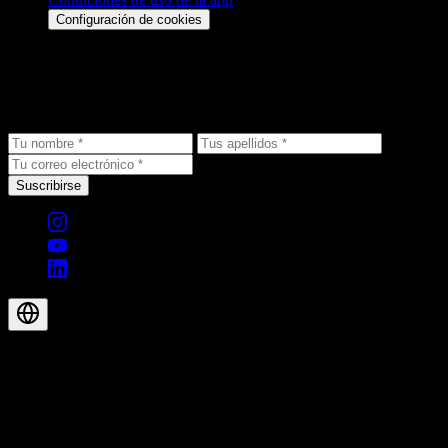
Configuración de cookies
Mantente al día
Recibe las últimas novedades, ofertas exclusivas y noticias de
productos directamente en tu bandeja de entrada.
Suscribirse
© 2026 Aegis Rider AG. Todos los derechos reservados.
ES