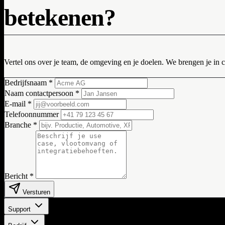
betekenen?
Vertel ons over je team, de omgeving en je doelen. We brengen je in 
Bedrijfsnaam
*
Naam contactpersoon
*
E-mail
*
Telefoonnummer
Branche
*
Bericht
*
Versturen
Support