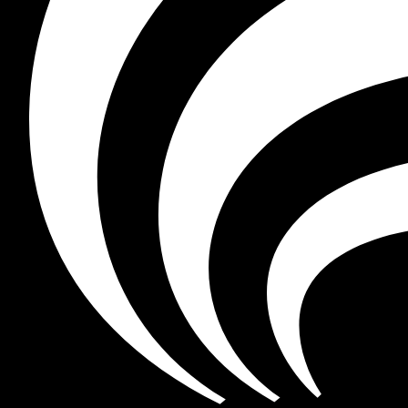
01
PARTNERSCHAP 01
Voertuigintegratie: diepe
Een officieel Norton-accessoire dat de helm rechtstr
Anchoring.
Volledige CAN-bus-telemetrie op de HUD. Hoogprecieze GNSS + IN