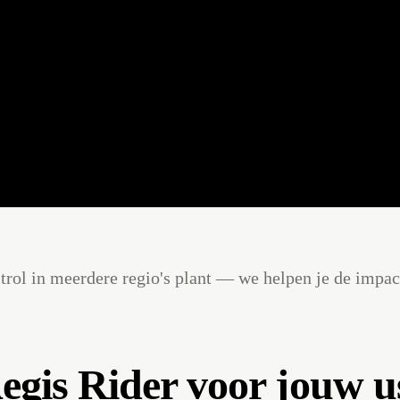
stadsinfrastructuur, V2X, vlootsystemen. Voor steden of mobiliteitsaanb
itrol in meerdere regio's plant — we helpen je de impact
egis Rider voor jouw u