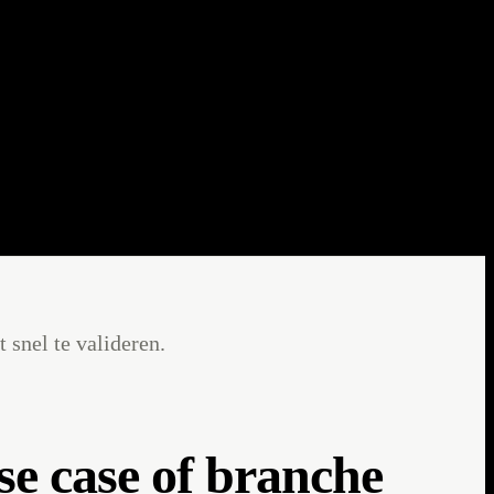
ieders die werken aan connected veiligheid is de helm een kant-en-
 snel te valideren.
se case of branche