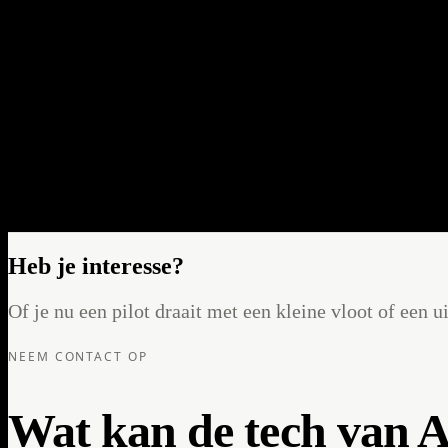
Dit laat zien hoe ons platform integreert met externe databronnen — 
klaar endpoint voor de rijder.
Systeemintegratie bij MASA — Modena
Ontwikkellocatie MASA
Systeemintegratie bij MASA — Modena
Ontwikkellocatie MASA
Heb je interesse?
Of je nu een pilot draait met een kleine vloot of een u
NEEM CONTACT OP
Wat kan de tech van A