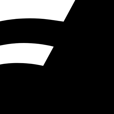
re connectiviteit met je m
eeks met de motor verbindt — voertuigtelemetrie op de 
S voor strakkere 6-DOF-positionering.