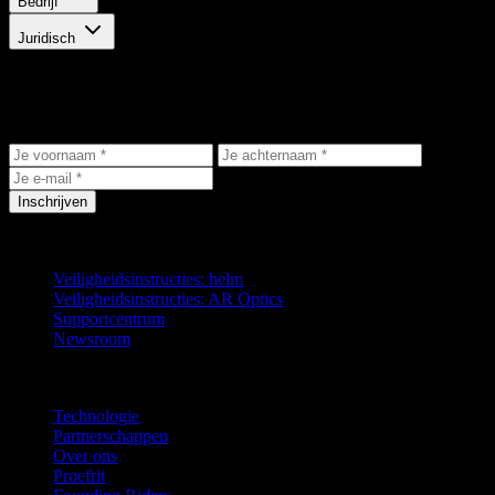
Bedrijf
Juridisch
Blijf op de hoogte
Ontvang het laatste nieuws, exclusieve aanbiedingen en productupdates
Inschrijven
Support
Veiligheidsinstructies: helm
Veiligheidsinstructies: AR Optics
Supportcentrum
Newsroom
Bedrijf
Technologie
Partnerschappen
Over ons
Proefrit