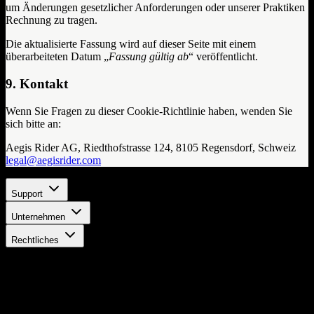
um Änderungen gesetzlicher Anforderungen oder unserer Praktiken
Rechnung zu tragen.
Die aktualisierte Fassung wird auf dieser Seite mit einem
überarbeiteten Datum „
Fassung gültig ab
“ veröffentlicht.
9. Kontakt
Wenn Sie Fragen zu dieser Cookie-Richtlinie haben, wenden Sie
sich bitte an:
Aegis Rider AG, Riedthofstrasse 124, 8105 Regensdorf, Schweiz
legal@aegisrider.com
Support
Unternehmen
Rechtliches
Bleib auf dem Laufenden
Erhalte die neuesten Updates, exklusive Angebote und
Produktneuigkeiten direkt in dein Postfach.