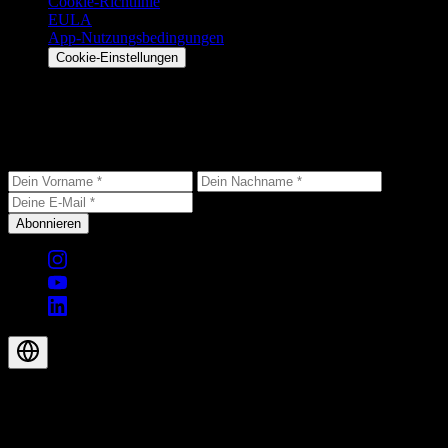
Cookie-Richtlinie
EULA
App-Nutzungsbedingungen
Cookie-Einstellungen
Bleib auf dem Laufenden
Erhalte die neuesten Updates, exklusive Angebote und
Produktneuigkeiten direkt in dein Postfach.
Abonnieren
© 2026 Aegis Rider AG. Alle Rechte vorbehalten.
DE