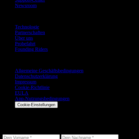
Newsroom
Unternehmen
Technologie
Partnerschaften
Über uns
Probefahrt
Founding Riders
Rechtliches
Allgemeine Geschäftsbedingungen
Datenschutzerklärung
Impressum
Cookie-Richtlinie
EULA
App-Nutzungsbedingungen
Cookie-Einstellungen
Bleib auf dem Laufenden
Erhalte die neuesten Updates, exklusive Angebote und Produktneuigkei