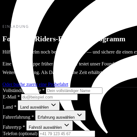
EINLADUNG
Founding-Riders-Feedback-Programm
Hilf uns, den Helm noch besser zu machen — und sichere dir einen e
Eine kleine Gruppe früher Unterstützer testet unser Founding-Riders
Weiterentwicklung. Als Dank für deine Zeit erhältst du einen exklusi
Oder buche zuerst eine Probefahrt
Vollständiger Name
*
E-Mail
*
Land
*
Land auswählen
Fahrerfahrung
*
Erfahrung auswählen
Fahrertyp
*
Fahrstil auswählen
Telefon (optional)