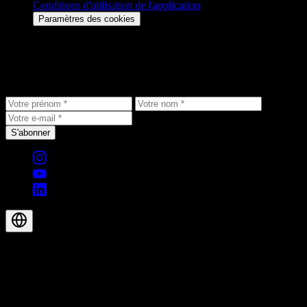
Conditions d'utilisation de l'application
Paramètres des cookies
Restez informé
Recevez les dernières actualités, offres exclusives et nouveautés
produits directement dans votre boîte de réception.
S'abonner
© 2026 Aegis Rider AG. Tous droits réservés.
FR-CH