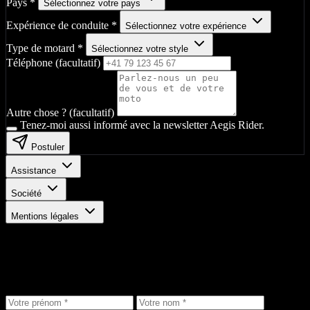
Pays
*
Sélectionnez votre pays
Expérience de conduite
*
Sélectionnez votre expérience
Type de motard
*
Sélectionnez votre style
Téléphone (facultatif)
Autre chose ? (facultatif)
Tenez-moi aussi informé avec la newsletter Aegis Rider.
Postuler
Assistance
Société
Mentions légales
Restez informé
Recevez les dernières actualités, offres exclusives et nouveautés
produits directement dans votre boîte de réception.