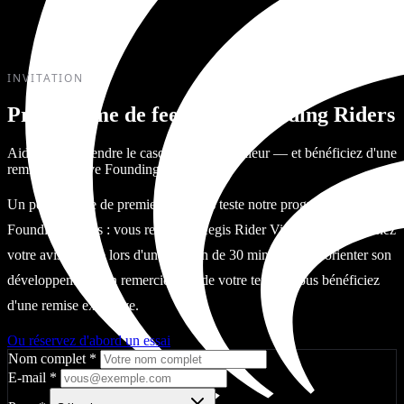
INVITATION
Programme de feedback Founding Riders
Aidez-nous à rendre le casque encore meilleur — et bénéficiez d'une
remise exclusive Founding Rider.
Un petit groupe de premiers soutiens teste notre programme
Founding Riders : vous recevez l'Aegis Rider Vision et nous donnez
votre avis sincère lors d'une session de 30 minutes pour orienter son
développement. En remerciement de votre temps, vous bénéficiez
d'une remise exclusive.
Ou réservez d'abord un essai
Nom complet
*
E-mail
*