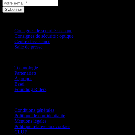
S'abonner
Assistance
Consignes de sécurité : casque
Consignes de sécurité : optique
Centre d'assistance
Salle de presse
Société
Technologie
Partenariats
À propos
Essai
Founding Riders
Mentions légales
Conditions générales
Politique de confidentialité
Mentions légales
Politique relative aux cookies
CLUF