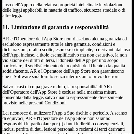
l'uso dell'App o della relativa proprietà intellettuale in violazione
delle leggi applicabili in materia di traffico, sicurezza stradale o di
altre leggi.
11. Limitazione di garanzia e responsabilità
AR e l'Operatore dell'App Store non rilasciano alcuna garanzia ed
escludono espressamente tutte le altre garanzie, condizioni e
dichiarazioni, orali o scritte, espresse o implicite, o derivanti dall'uso
dell'App, incluse, a titolo esemplificativo ma non esaustivo, la non
violazione dei diritti di terzi, l'idoneità dell'App per uno scopo
particolare, il soddisfacimento dei requisiti dell'Utente o la qualità
soddisfacente. AR e l'Operatore dell'App Store non garantiscono
che il Software sarà fornito senza interruzioni o privo di errori.
Salvo i casi di colpa grave o dolo, la responsabilità di AR e
dell'Operatore dell'App Store è esclusa nella massima misura
consentita dalla legge, salvo quanto espressamente diversamente
previsto nelle presenti Condizioni.
Lei riconosce di utilizzare l'App a Suo rischio e pericolo. A scanso
di equivoci, AR e l'Operatore dell'App Store non saranno
responsabili in particolare per (i) danni indiretti o consequenziali,
inclusi perdita di dati, lesioni personali o reclami di terzi derivanti