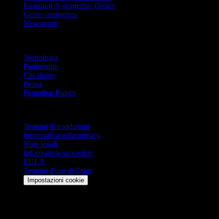
Istruzioni di sicurezza: Optics
Centro assistenza
Newsroom
Azienda
Tecnologia
Partnership
Chi siamo
Prova
Founding Riders
Legale
Termini & condizioni
Informativa sulla privacy
Note legali
Informativa sui cookie
EULA
Termini d'uso dell'app
Impostazioni cookie
Resta aggiornato
Ricevi gli ultimi aggiornamenti, offerte esclusive e novità sui