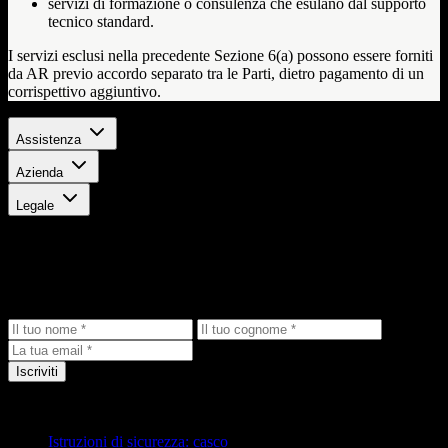
servizi di formazione o consulenza che esulano dal supporto
tecnico standard.
I servizi esclusi nella precedente Sezione 6(a) possono essere forniti
da AR previo accordo separato tra le Parti, dietro pagamento di un
corrispettivo aggiuntivo.
Assistenza
Azienda
Legale
Resta aggiornato
Ricevi gli ultimi aggiornamenti, offerte esclusive e novità sui
prodotti direttamente nella tua casella di posta.
Iscriviti
Assistenza
Istruzioni di sicurezza: casco