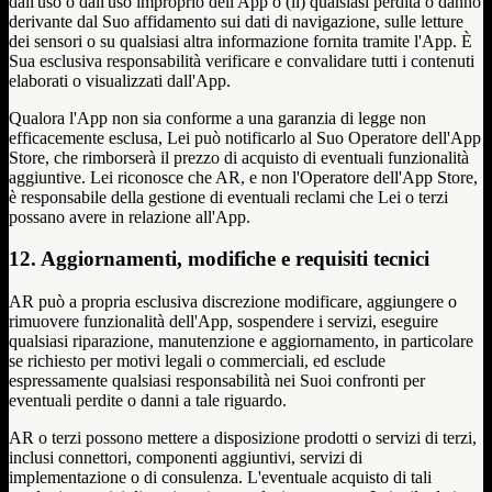
dall'uso o dall'uso improprio dell'App o (ii) qualsiasi perdita o danno
derivante dal Suo affidamento sui dati di navigazione, sulle letture
dei sensori o su qualsiasi altra informazione fornita tramite l'App. È
Sua esclusiva responsabilità verificare e convalidare tutti i contenuti
elaborati o visualizzati dall'App.
Qualora l'App non sia conforme a una garanzia di legge non
efficacemente esclusa, Lei può notificarlo al Suo Operatore dell'App
Store, che rimborserà il prezzo di acquisto di eventuali funzionalità
aggiuntive. Lei riconosce che AR, e non l'Operatore dell'App Store,
è responsabile della gestione di eventuali reclami che Lei o terzi
possano avere in relazione all'App.
12. Aggiornamenti, modifiche e requisiti tecnici
AR può a propria esclusiva discrezione modificare, aggiungere o
rimuovere funzionalità dell'App, sospendere i servizi, eseguire
qualsiasi riparazione, manutenzione e aggiornamento, in particolare
se richiesto per motivi legali o commerciali, ed esclude
espressamente qualsiasi responsabilità nei Suoi confronti per
eventuali perdite o danni a tale riguardo.
AR o terzi possono mettere a disposizione prodotti o servizi di terzi,
inclusi connettori, componenti aggiuntivi, servizi di
implementazione o di consulenza. L'eventuale acquisto di tali