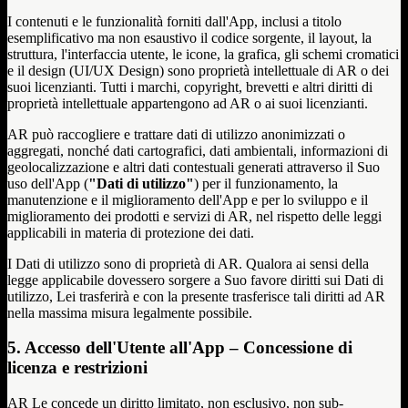
I contenuti e le funzionalità forniti dall'App, inclusi a titolo
esemplificativo ma non esaustivo il codice sorgente, il layout, la
struttura, l'interfaccia utente, le icone, la grafica, gli schemi cromatici
e il design (UI/UX Design) sono proprietà intellettuale di AR o dei
suoi licenzianti. Tutti i marchi, copyright, brevetti e altri diritti di
proprietà intellettuale appartengono ad AR o ai suoi licenzianti.
AR può raccogliere e trattare dati di utilizzo anonimizzati o
aggregati, nonché dati cartografici, dati ambientali, informazioni di
geolocalizzazione e altri dati contestuali generati attraverso il Suo
uso dell'App (
"Dati di utilizzo"
) per il funzionamento, la
manutenzione e il miglioramento dell'App e per lo sviluppo e il
miglioramento dei prodotti e servizi di AR, nel rispetto delle leggi
applicabili in materia di protezione dei dati.
I Dati di utilizzo sono di proprietà di AR. Qualora ai sensi della
legge applicabile dovessero sorgere a Suo favore diritti sui Dati di
utilizzo, Lei trasferirà e con la presente trasferisce tali diritti ad AR
nella massima misura legalmente possibile.
5. Accesso dell'Utente all'App – Concessione di
licenza e restrizioni
AR Le concede un diritto limitato, non esclusivo, non sub-