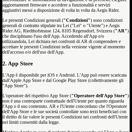
aggiornamenti firmware e accedere a funzionalità e servizi
aggiuntivi messi a disposizione di volta in volta da Aegis Rider.
Le presenti Condizioni generali (
"Condizioni"
) sono condizioni
generali di contratto stipulate tra Lei ("Lei" o "Utente") e Aegis
Rider AG, Riedthofstrasse 124, 8105 Regensdorf, Svizzera (
"AR"
)
che disciplinano l'uso dell'App. Accedendo all'App e/o
utilizzandola, Lei dichiara nei confronti di AR di comprendere e
accettare le presenti Condizioni nella versione vigente al momento
dell'accesso e/o dell'uso dell'App.
2. App Store
L'App è disponibile per iOS e Android. L'App può essere scaricata
dall'Apple App Store e dal Google Play Store (collettivamente gli
"App Store").
L'operatore del rispettivo App Store (
"Operatore dell'App Store"
)
non è una controparte contrattuale dell'Utente per quanto riguarda
l'App o il suo contenuto. AR e l'Utente concordano che l'Operatore
dell'App Store e le sue società controllate sono terzi beneficiari con
il diritto di far valere le presenti Condizioni nei confronti dell'Utente
nei limiti consentiti dalla legge.