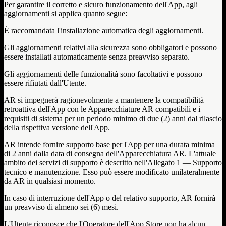
Per garantire il corretto e sicuro funzionamento dell'App, agli
aggiornamenti si applica quanto segue:
È raccomandata l'installazione automatica degli aggiornamenti.
Gli aggiornamenti relativi alla sicurezza sono obbligatori e possono
essere installati automaticamente senza preavviso separato.
Gli aggiornamenti delle funzionalità sono facoltativi e possono
essere rifiutati dall'Utente.
AR si impegnerà ragionevolmente a mantenere la compatibilità
retroattiva dell'App con le Apparecchiature AR compatibili e i
requisiti di sistema per un periodo minimo di due (2) anni dal rilascio
della rispettiva versione dell'App.
AR intende fornire supporto base per l'App per una durata minima
di 2 anni dalla data di consegna dell'Apparecchiatura AR. L'attuale
ambito dei servizi di supporto è descritto nell'Allegato 1 — Supporto
tecnico e manutenzione. Esso può essere modificato unilateralmente
da AR in qualsiasi momento.
In caso di interruzione dell'App o del relativo supporto, AR fornirà
un preavviso di almeno sei (6) mesi.
L'Utente riconosce che l'Operatore dell'App Store non ha alcun