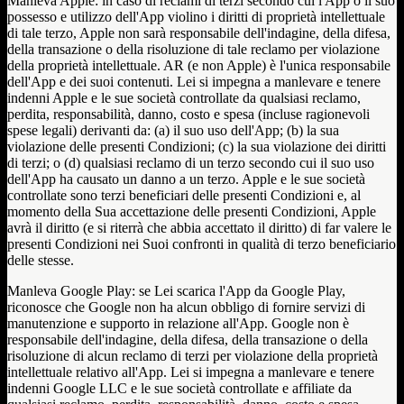
Manleva Apple: in caso di reclami di terzi secondo cui l'App o il suo
possesso e utilizzo dell'App violino i diritti di proprietà intellettuale
di tale terzo, Apple non sarà responsabile dell'indagine, della difesa,
della transazione o della risoluzione di tale reclamo per violazione
della proprietà intellettuale. AR (e non Apple) è l'unica responsabile
dell'App e dei suoi contenuti. Lei si impegna a manlevare e tenere
indenni Apple e le sue società controllate da qualsiasi reclamo,
perdita, responsabilità, danno, costo e spesa (incluse ragionevoli
spese legali) derivanti da: (a) il suo uso dell'App; (b) la sua
violazione delle presenti Condizioni; (c) la sua violazione dei diritti
di terzi; o (d) qualsiasi reclamo di un terzo secondo cui il suo uso
dell'App ha causato un danno a un terzo. Apple e le sue società
controllate sono terzi beneficiari delle presenti Condizioni e, al
momento della Sua accettazione delle presenti Condizioni, Apple
avrà il diritto (e si riterrà che abbia accettato il diritto) di far valere le
presenti Condizioni nei Suoi confronti in qualità di terzo beneficiario
delle stesse.
Manleva Google Play: se Lei scarica l'App da Google Play,
riconosce che Google non ha alcun obbligo di fornire servizi di
manutenzione e supporto in relazione all'App. Google non è
responsabile dell'indagine, della difesa, della transazione o della
risoluzione di alcun reclamo di terzi per violazione della proprietà
intellettuale relativo all'App. Lei si impegna a manlevare e tenere
indenni Google LLC e le sue società controllate e affiliate da