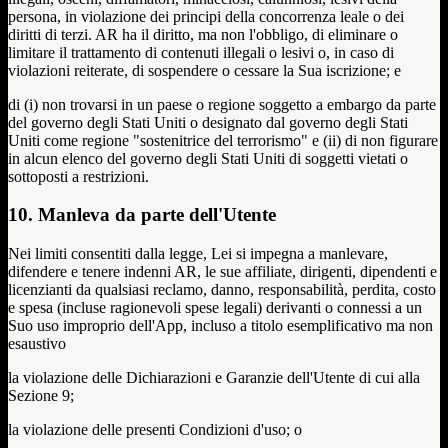
persona, in violazione dei principi della concorrenza leale o dei
diritti di terzi. AR ha il diritto, ma non l'obbligo, di eliminare o
limitare il trattamento di contenuti illegali o lesivi o, in caso di
violazioni reiterate, di sospendere o cessare la Sua iscrizione; e
di (i) non trovarsi in un paese o regione soggetto a embargo da parte
del governo degli Stati Uniti o designato dal governo degli Stati
Uniti come regione "sostenitrice del terrorismo" e (ii) di non figurare
in alcun elenco del governo degli Stati Uniti di soggetti vietati o
sottoposti a restrizioni.
10. Manleva da parte dell'Utente
Nei limiti consentiti dalla legge, Lei si impegna a manlevare,
difendere e tenere indenni AR, le sue affiliate, dirigenti, dipendenti e
licenzianti da qualsiasi reclamo, danno, responsabilità, perdita, costo
e spesa (incluse ragionevoli spese legali) derivanti o connessi a un
Suo uso improprio dell'App, incluso a titolo esemplificativo ma non
esaustivo
la violazione delle Dichiarazioni e Garanzie dell'Utente di cui alla
Sezione 9;
la violazione delle presenti Condizioni d'uso; o