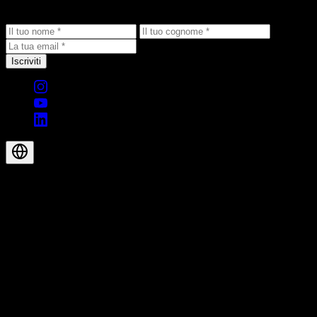
prodotti direttamente nella tua casella di posta.
Iscriviti
© 2026 Aegis Rider AG. Tutti i diritti riservati.
IT