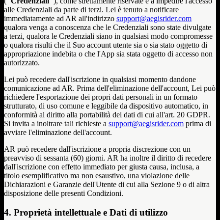
(
"Credenziali"
), come strettamente riservate e a impedire l'accesso
alle Credenziali da parte di terzi. Lei è tenuto a notificare
immediatamente ad AR all'indirizzo
support@aegisrider.com
qualora venga a conoscenza che le Credenziali sono state divulgate
a terzi, qualora le Credenziali siano in qualsiasi modo compromesse
o qualora risulti che il Suo account utente sia o sia stato oggetto di
appropriazione indebita o che l'App sia stata oggetto di accesso non
autorizzato.
Lei può recedere dall'iscrizione in qualsiasi momento dandone
comunicazione ad AR. Prima dell'eliminazione dell'account, Lei può
richiedere l'esportazione dei propri dati personali in un formato
strutturato, di uso comune e leggibile da dispositivo automatico, in
conformità al diritto alla portabilità dei dati di cui all'art. 20 GDPR.
Si invita a inoltrare tali richieste a
support@aegisrider.com
prima di
avviare l'eliminazione dell'account.
AR può recedere dall'iscrizione a propria discrezione con un
preavviso di sessanta (60) giorni. AR ha inoltre il diritto di recedere
dall'iscrizione con effetto immediato per giusta causa, inclusa, a
titolo esemplificativo ma non esaustivo, una violazione delle
Dichiarazioni e Garanzie dell'Utente di cui alla Sezione 9 o di altra
disposizione delle presenti Condizioni.
4. Proprietà intellettuale e Dati di utilizzo