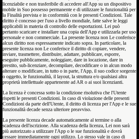
licenziabile e non trasferibile di accedere all'App su un dispositivo
mobile in Suo possesso permanente e di utilizzare le funzionalità per
la Finalità prevista e in conformità con le presenti Condizioni. Tale
diritto è concesso per l'uso a livello mondiale, fatte salve le leggi
applicabili in materia di controllo delle esportazioni. Lei può
pertanto scaricare e installare una copia dell'App e utilizzarla per uso
personale e non commerciale. La presente licenza non Le conferisce
alcun diritto non espressamente indicato sopra. In particolare, la
presente licenza non Le conferisce il diritto di copiare, vendere,
inviare, trasmettere, distribuire, adattare, pubblicare, esporre,
eseguire pubblicamente, noleggiare, dare in locazione, dare in
prestito, sub-licenziare, decompilare, decodificare o in alcun modo
alterare o modificare, in tutto o in parte, l'App, il suo codice sorgente
o oggetto, le funzionalità, il layout, la struttura e/o qualsiasi altra
proprietà intellettuale appartenente ad AR o ai suoi licenzianti.
La licenza è concessa sotto la condizione risolutiva che l'Utente
rispetti le presenti Condizioni. In caso di violazione delle presenti
Condizioni da parte dell'Utente, il diritto di licenza per l'App e le sue
funzionalità decade senza ulteriore preavviso.
La presente licenza decade automaticamente al termine o alla
scadenza dell'iscrizione. Alla scadenza della licenza, Lei non sarà
più autorizzato a utilizzare l'App o le sue funzionalità e dovrà
cessare immediatamente ogni utilizzo. Lo stesso vale in caso di