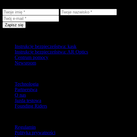
produktowe prosto na swoją skrzynkę.
Zapisz się
Pomoc
Instrukcje bezpieczeństwa: kask
Instrukcje bezpieczeństwa: AR Optics
Centrum pomocy
Newsroom
Firma
Technologia
Partnerstwa
O nas
Jazda testowa
Founding Riders
Informacje prawne
Regulamin
Polityka prywatności