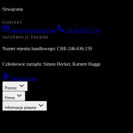
Szwajcaria
KONTAKT
support@aegisrider.com
+41 44 505 77 44
INFORMACJE PRAWNE
Numer rejestru handlowego: CHE-246.636.159
Członkowie zarządu: Simon Hecker, Karsten Hagge
Wyznacz trasę
Pomoc
Firma
Informacje prawne
Bądź na bieżąco
Otrzymuj najnowsze aktualizacje, ekskluzywne oferty i nowości