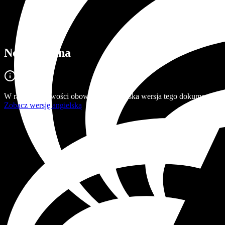
Nota prawna
W razie wątpliwości obowiązuje angielska wersja tego dokumentu.
Zobacz wersję angielską