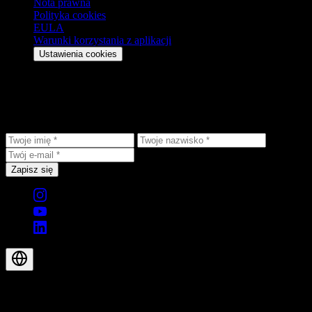
Nota prawna
Polityka cookies
EULA
Warunki korzystania z aplikacji
Ustawienia cookies
Bądź na bieżąco
Otrzymuj najnowsze aktualizacje, ekskluzywne oferty i nowości
produktowe prosto na swoją skrzynkę.
Zapisz się
© 2026 Aegis Rider AG. Wszelkie prawa zastrzeżone.
PL