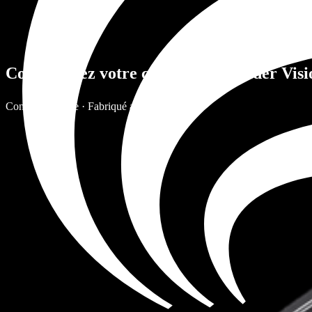
Commandez votre casque Aegis Rider Visi
Conçu en Suisse · Fabriqué au Portugal