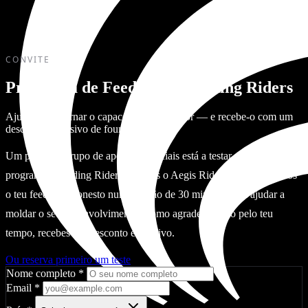
CONVITE
Programa de Feedback Founding Riders
Ajuda-nos a tornar o capacete ainda melhor — e recebe-o com um
desconto exclusivo de founding rider.
Um pequeno grupo de apoiantes iniciais está a testar o nosso
programa Founding Riders: recebes o Aegis Rider Vision e dás-nos
o teu feedback honesto numa sessão de 30 minutos para ajudar a
moldar o seu desenvolvimento. Como agradecimento pelo teu
tempo, recebes um desconto exclusivo.
Ou reserva primeiro um teste
Nome completo
*
Email
*