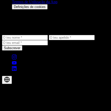
Termos de Utilização da App
Definições de cookies
Mantém-te a par
Recebe as últimas novidades, ofertas exclusivas e informações sobre
produtos diretamente na tua caixa de entrada.
Subscrever
© 2026 Aegis Rider AG. Todos os direitos reservados.
PT