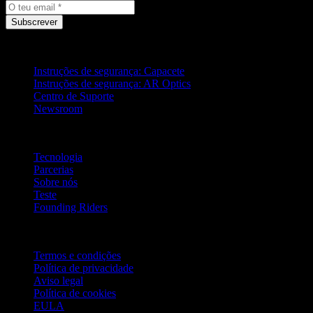
Subscrever
Suporte
Instruções de segurança: Capacete
Instruções de segurança: AR Optics
Centro de Suporte
Newsroom
Empresa
Tecnologia
Parcerias
Sobre nós
Teste
Founding Riders
Legal
Termos e condições
Política de privacidade
Aviso legal
Política de cookies
EULA