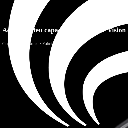
Adquire o teu capacete Aegis Rider Vision
Concebido na Suíça · Fabricado em Portugal