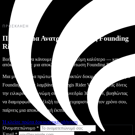
ΠΡΌΣΚΛΗΣΗ
Πρόγραμμα Ανατροφοδότησης Founding
Riders
Βοήθησέ μας να κάνουμε το κράνος ακόμη καλύτερο — και
απόκτησέ το με μια αποκλειστική έκπτωση Founding Rider.
Μια μικρή ομάδα πρώτων υποστηρικτών δοκιμάζει το πρόγραμμα
Founding Riders: λαμβάνεις το Aegis Rider Vision και μας δίνεις
την ειλικρινή σου γνώμη σε μια συνεδρία 30 λεπτών, βοηθώντας
να διαμορφωθεί η εξέλιξή του. Ως ευχαριστώ για τον χρόνο σου,
παίρνεις μια αποκλειστική έκπτωση.
Ή κλείσε πρώτα δοκιμαστική οδήγηση
Ονοματεπώνυμο
*
Email
*