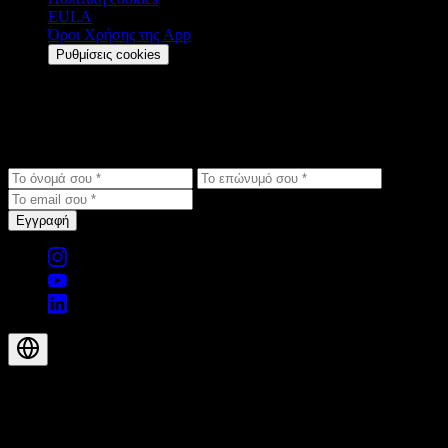
EULA
Όροι Χρήσης της App
Ρυθμίσεις cookies
Μείνε ενημερωμένος
Λάβε τις τελευταίες ενημερώσεις, αποκλειστικές προσφορές και
νέα προϊόντων στα εισερχόμενά σου.
Εγγραφή
© 2026 Aegis Rider AG. Με την επιφύλαξη παντός δικαιώματος.
EL