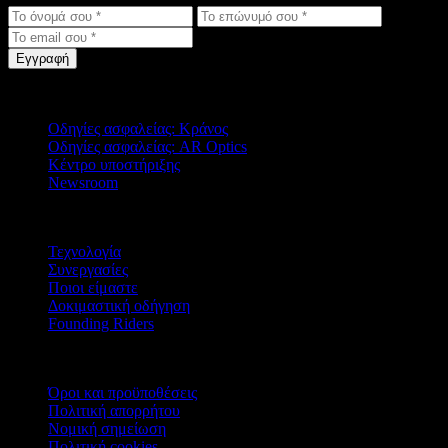
Εγγραφή
Υποστήριξη
Οδηγίες ασφαλείας: Κράνος
Οδηγίες ασφαλείας: AR Optics
Κέντρο υποστήριξης
Newsroom
Εταιρεία
Τεχνολογία
Συνεργασίες
Ποιοι είμαστε
Δοκιμαστική οδήγηση
Founding Riders
Νομικά
Όροι και προϋποθέσεις
Πολιτική απορρήτου
Νομική σημείωση
Πολιτική cookies