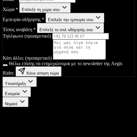
Χώρα
*
Επίλεξε τη χώρα σου
Εμπειρία οδήγησης
*
Επίλεξε την εμπειρία σου
Τύπος αναβάτη
*
Επίλεξε το στιλ οδήγησής σου
Τηλέφωνο (προαιρετικό)
Κάτι άλλο; (προαιρετικό)
Θέλω επίσης να ενημερώνομαι με το newsletter της Aegis
Rider.
Κάνε αίτηση τώρα
Υποστήριξη
Εταιρεία
Νομικά
Μείνε ενημερωμένος
Λάβε τις τελευταίες ενημερώσεις, αποκλειστικές προσφορές και
νέα προϊόντων στα εισερχόμενά σου.