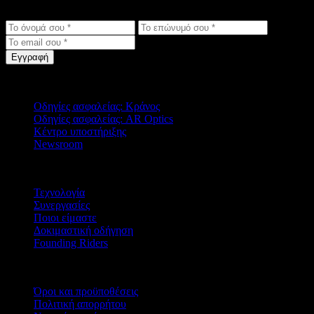
νέα προϊόντων στα εισερχόμενά σου.
Εγγραφή
Υποστήριξη
Οδηγίες ασφαλείας: Κράνος
Οδηγίες ασφαλείας: AR Optics
Κέντρο υποστήριξης
Newsroom
Εταιρεία
Τεχνολογία
Συνεργασίες
Ποιοι είμαστε
Δοκιμαστική οδήγηση
Founding Riders
Νομικά
Όροι και προϋποθέσεις
Πολιτική απορρήτου