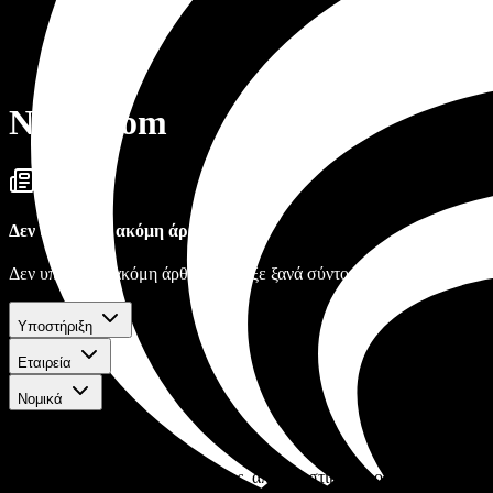
Newsroom
Δεν υπάρχουν ακόμη άρθρα
Δεν υπάρχουν ακόμη άρθρα. Έλεγξε ξανά σύντομα.
Υποστήριξη
Εταιρεία
Νομικά
Μείνε ενημερωμένος
Λάβε τις τελευταίες ενημερώσεις, αποκλειστικές προσφορές και