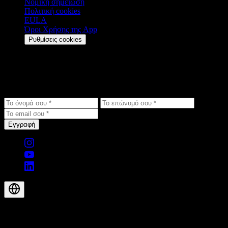
Νομική σημείωση
Πολιτική cookies
EULA
Όροι Χρήσης της App
Ρυθμίσεις cookies
Μείνε ενημερωμένος
Λάβε τις τελευταίες ενημερώσεις, αποκλειστικές προσφορές και
νέα προϊόντων στα εισερχόμενά σου.
Εγγραφή
© 2026 Aegis Rider AG. Με την επιφύλαξη παντός δικαιώματος.
EL